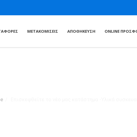
ΤΑΦΟΡΕΣ
ΜΕΤΑΚΟΜΙΣΕΙΣ
ΑΠΟΘΗΚΕΥΣΗ
ONLINE ΠΡΟΣΦ
e
/
Επισκεφθείτε το νέο μας κατάστημα -Υλικά συσκευ