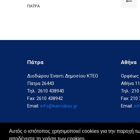
Πρ
ΠΑΤΡΑ
άρθ
:
Α
–
Υλ
Συ
Πάτρα
Αθήνα
Διοδώρου Έναντι Δημοσίου ΚΤΕΟ
Ορφέως 
Πάτρα 26443
Αθήνα 1
Τηλ.: 2610 438940
Τηλ.: 21
Fax: 2610 438942
Fax: 210
Email:
info@kaimakas.gr
Email:
in
Αυτός ο ιστότοπος χρησιμοποιεί cookies για την παροχή τ
αποδέχεστε τη χρήση των cookies.