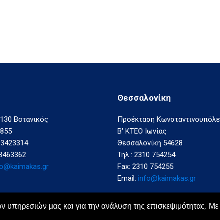
οηγούμενο
ρων
ΠΟΘΗΚΗ
ικά
σκευασίας
Θεσσαλονίκη
130 Βοτανικός
Προέκταση Κωνσταντινουπόλ
1855
Β' ΚΤΕΟ Ιωνίας
0 3423314
Θεσσαλονίκη 54628
 3463362
Τηλ.: 2310 754254
fo@kaimakas.gr
Fax: 2310 754255
Email:
info@kaimakas.gr
ων υπηρεσιών μας και για την ανάλυση της επισκεψιμότητας. Με