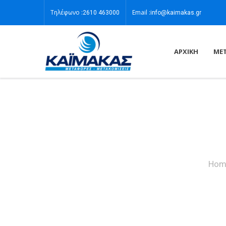
Τηλέφωνο :
Email :
2610 463000
info@kaimakas.gr
ΑΡΧΙΚΉ
ΜΕ
Hom